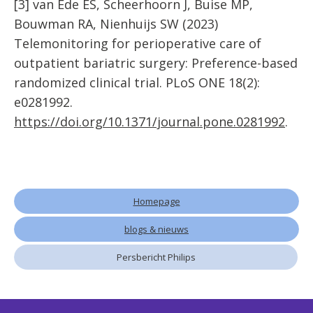
[3] van Ede ES, Scheerhoorn J, Buise MP,
Bouwman RA, Nienhuijs SW (2023)
Telemonitoring for perioperative care of
outpatient bariatric surgery: Preference-based
randomized clinical trial. PLoS ONE 18(2):
e0281992.
https://doi.org/10.1371/journal.pone.0281992
.
Homepage
blogs & nieuws
Persbericht Philips