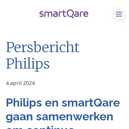
Producten & oplossingen
Persbericht
Klinische bronnen
Philips
Over smartQare
Blog & Nieuws
4 april 2024
Contact
FaQ
Philips en smartQare
Vacatures
gaan samenwerken
English