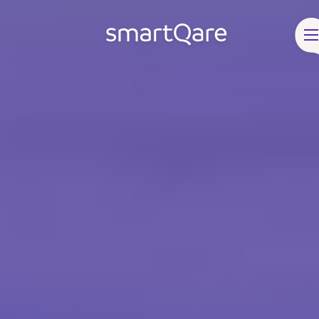
Producten & oplossingen
Klinische bronnen
Over smartQare
Blog & Nieuws
Contact
FaQ
Vacatures