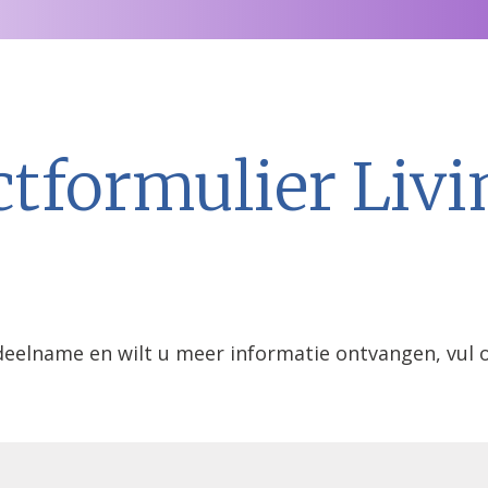
ossingen
Klinische bronnen
Over smartQare
Blog
tformulier Livi
 deelname en wilt u meer informatie ontvangen, vul