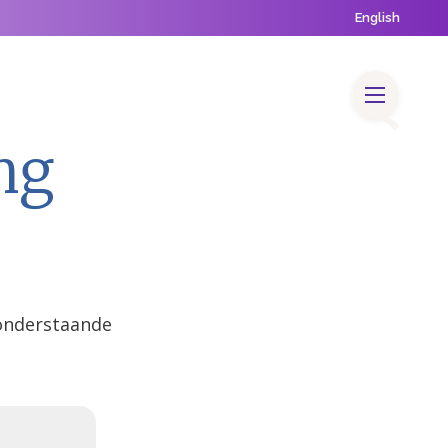
English
 & Nieuws
Contact
FaQ
Vacatures
ng
 onderstaande