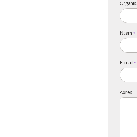
Organis
Naam
*
E-mail
*
Adres