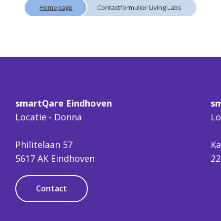
Homepage
Contactformulier Living Labs
smartQare Eindhoven
sm
Locatie - Donna
Lo
Philitelaan 57
Ka
5617 AK Eindhoven
22
Contact