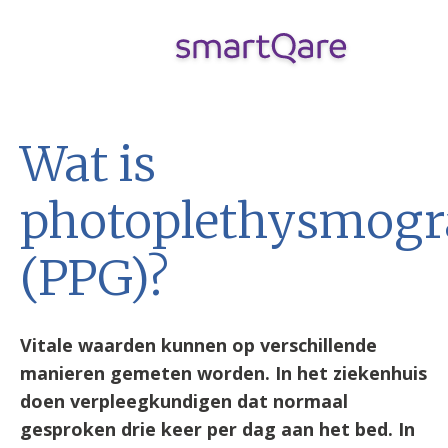
Over viQtor
Wat is
Producten & oplossingen
photoplethysmogr
Klinische bronnen
Over smartQare
(PPG)?
Blog & Nieuws
Contact
Vitale waarden kunnen op verschillende
manieren gemeten worden. In het ziekenhuis
FaQ
doen verpleegkundigen dat normaal
Vacatures
gesproken drie keer per dag aan het bed. In