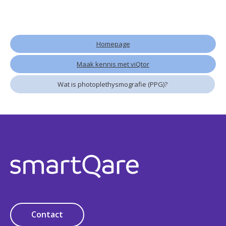
Homepage
Maak kennis met viQtor
Wat is photoplethysmografie (PPG)?
Contact