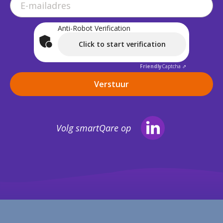
Anti-Robot Verification
Click to start verification
Friendly
Captcha ⇗
Volg smartQare op