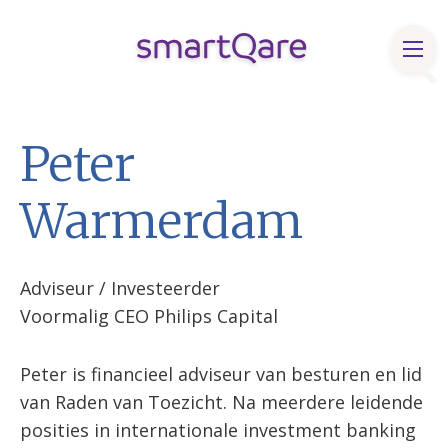
Producten & oplossingen
Peter
Klinische bronnen
Warmerdam
Over smartQare
Blog & Nieuws
Adviseur / Investeerder
Contact
Voormalig CEO Philips Capital
FaQ
Peter is financieel adviseur van besturen en lid
Vacatures
van Raden van Toezicht. Na meerdere leidende
posities in internationale investment banking
English