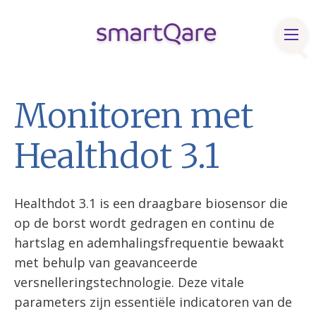
Producten & oplossingen
Monitoren met
Klinische bronnen
Healthdot 3.1
Over smartQare
Blog & Nieuws
Healthdot 3.1
is een draagbare biosensor die
Contact
op de borst wordt gedragen en continu de
FaQ
hartslag en ademhalingsfrequentie bewaakt
met behulp van geavanceerde
Vacatures
versnelleringstechnologie. Deze vitale
parameters zijn essentiële indicatoren van de
English