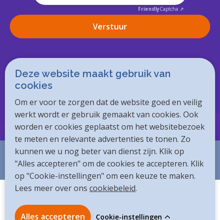
Friendly
Captcha ⇗
Volg smartQare op
Deze website maakt gebruik van
cookies
Om er voor te zorgen dat de website goed en veilig
werkt wordt er gebruik gemaakt van cookies. Ook
worden er cookies geplaatst om het websitebezoek
te meten en relevante advertenties te tonen. Zo
kunnen we u nog beter van dienst zijn. Klik op
"Alles accepteren" om de cookies te accepteren. Klik
op "Cookie-instellingen" om een keuze te maken.
Lees meer over ons
cookiebeleid
.
Cookie beleid
Privacy verklaring
Handleidingen & documenten
Verantwoorde openbaarmaking
Cookie-instellingen