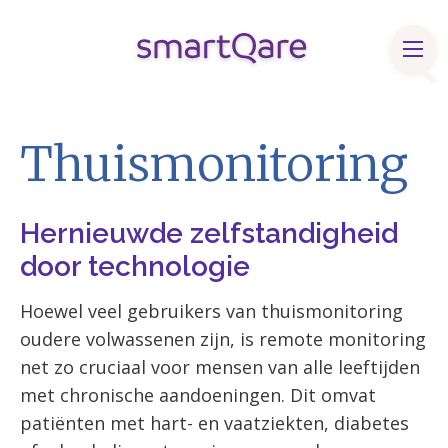
Producten & oplossingen
Thuismonitoring
Klinische bronnen
Over smartQare
Hernieuwde zelfstandigheid
Blog & Nieuws
door technologie
Contact
Hoewel veel gebruikers van thuismonitoring
oudere volwassenen zijn, is remote monitoring
FaQ
net zo cruciaal voor mensen van alle leeftijden
Vacatures
met chronische aandoeningen. Dit omvat
patiënten met hart- en vaatziekten, diabetes
English