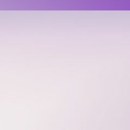
ossingen
Klinische bronnen
Over smartQare
Blog