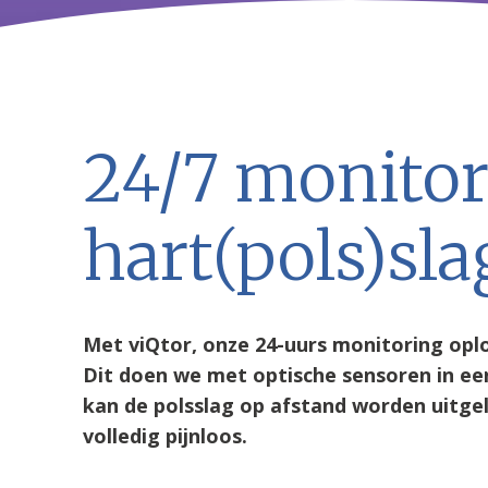
24/7 monitor
hart(pols)sla
Met viQtor, onze 24-uurs monitoring opl
Dit doen we met optische sensoren in e
kan de polsslag op afstand worden uitge
volledig pijnloos.