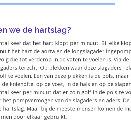
 we de hartslag?
ntal keer dat het hart klopt per minuut. Bij elke klo
nuit het hart de aorta en de longslagader ingepompt
lg die tot verderop in de vaten te voelen is. Via de
agaders terecht. Op plekken waar deze slagaders rel
golf te voelen. Een van deze plekken is de pols, maar 
in de knieholte, op de voet, in de hals en op de slape
ntal keer per minuut dat er zo'n golf in de pols te vo
 het pompvermogen van de slagaders en aders. De p
de hartslag. Maar bij de meeste mensen komen de m
rmen door elkaar gebruikt.