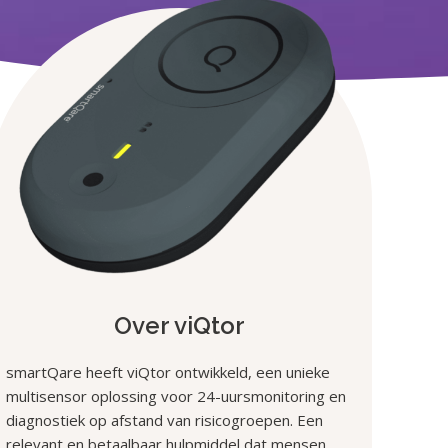
Over viQtor
smartQare heeft viQtor ontwikkeld, een unieke
multisensor oplossing voor 24-uursmonitoring en
diagnostiek op afstand van risicogroepen. Een
relevant en betaalbaar hulpmiddel dat mensen