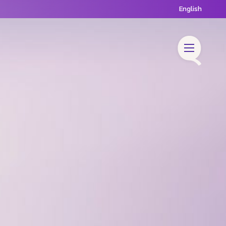
English
 & Nieuws
Contact
FaQ
Vacatures